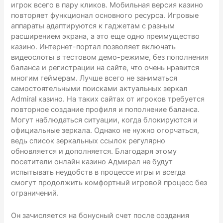
игрок всего в пару кликов. Мобильная версия казино
повторяет функционал основного ресурса. Игровые
аппараты адаптируются к гаджетам с разным
расширением экрана, а это еще одно преимущество
казино. Интернет-портал позволяет включать
видеослоты в тестовом демо-режиме, без пополнения
баланса и регистрации на сайте, что очень нравится
многим геймерам. Лучше всего не заниматься
самостоятельными поисками актуальных зеркал
Admiral казино. На таких сайтах от игроков требуется
повторное создание профиля и пополнение баланса.
Могут наблюдаться ситуации, когда блокируются и
официальные зеркала. Однако не нужно огорчаться,
ведь список зеркальных ссылок регулярно
обновляется и дополняется. Благодаря этому
посетители онлайн казино Адмирал не будут
испытывать неудобств в процессе игры и всегда
смогут продолжить комфортный игровой процесс без
ограничений.
Он зачисляется на бонусный счет после создания