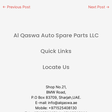
←
Previous Post
Next Post
→
Al Qaswa Auto Spare Parts LLC
Quick Links
Locate Us
Shop No.21,
BMW Road,
P.O Box 83709, Sharjah,UAE.
E-mail:
info@alqaswa.ae
Mobile:
+971525408130