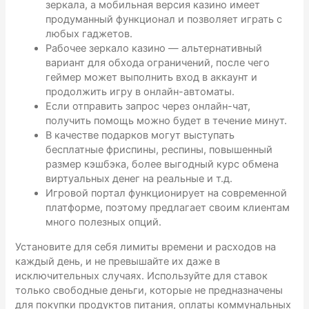
зеркала, а мобильная версия казино имеет
продуманный функционал и позволяет играть с
любых гаджетов.
Рабочее зеркало казино — альтернативный
вариант для обхода ограничений, после чего
геймер может выполнить вход в аккаунт и
продолжить игру в онлайн-автоматы.
Если отправить запрос через онлайн-чат,
получить помощь можно будет в течение минут.
В качестве подарков могут выступать
бесплатные фриспины, респины, повышенный
размер кэшбэка, более выгодный курс обмена
виртуальных денег на реальные и т.д.
Игровой портал функционирует на современной
платформе, поэтому предлагает своим клиентам
много полезных опций.
Установите для себя лимиты времени и расходов на
каждый день, и не превышайте их даже в
исключительных случаях. Используйте для ставок
только свободные деньги, которые не предназначены
для покупки продуктов питания, оплаты коммунальных