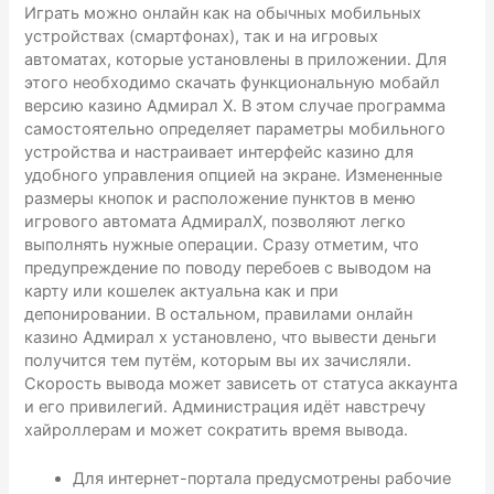
Играть можно онлайн как на обычных мобильных
устройствах (смартфонах), так и на игровых
автоматах, которые установлены в приложении. Для
этого необходимо скачать функциональную мобайл
версию казино Адмирал Х. В этом случае программа
самостоятельно определяет параметры мобильного
устройства и настраивает интерфейс казино для
удобного управления опцией на экране. Измененные
размеры кнопок и расположение пунктов в меню
игрового автомата АдмиралX, позволяют легко
выполнять нужные операции. Сразу отметим, что
предупреждение по поводу перебоев с выводом на
карту или кошелек актуальна как и при
депонировании. В остальном, правилами онлайн
казино Адмирал х установлено, что вывести деньги
получится тем путём, которым вы их зачисляли.
Скорость вывода может зависеть от статуса аккаунта
и его привилегий. Администрация идёт навстречу
хайроллерам и может сократить время вывода.
Для интернет-портала предусмотрены рабочие