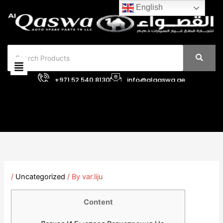
Skip
English
to
content
Menu
+971 52 540 8130
info@alqaswa.ae
/
Uncategorized
/ By
var.liju
Content