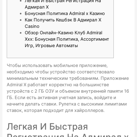
Легкая И Быстрая Регистрация На
Адмирал Х
Бонусная Политика Admiral x Казино
Как Получить Кешбэк В Адмирал Х
Casino
Обзор Онлайн-Казино Клуб Admiral
Xxx: Бонусная Политика, Ассортимент
Игр, Игровые Автоматы
Чтобы использовать мобильное приложение,
необходимо чтобы устройство соответствовало
минимальным техническим требованиям. Приложение
Admiral X работает корректно на большинстве
устройств с 2 ГБ ОЗУ и объемом внутренней памяти 16
ГБ. Если есть активная учетная запись, войдите и
начните делать ставки. Рулетка с высокими лимитами
ставок, которая подходит для хайроллеров.
Легкая И Быстрая