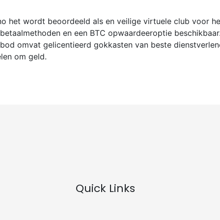
no het wordt beoordeeld als en veilige virtuele club voor 
 betaalmethoden en een BTC opwaardeeroptie beschikbaar. 
nbod omvat gelicentieerd gokkasten van beste dienstverlen
elen om geld.
Quick Links