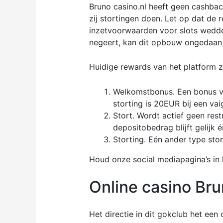
Bruno casino.nl heeft geen cashba
zij stortingen doen. Let op dat de r
inzetvoorwaarden voor slots wedden
negeert, kan dit opbouw ongedaan 
Huidige rewards van het platform zi
Welkomstbonus. Een bonus v
storting is 20EUR bij een vai
Stort. Wordt actief geen res
depositobedrag blijft gelijk 
Storting. Eén ander type s
Houd onze social mediapagina’s in 
Online casino Bru
Het directie in dit gokclub het ee