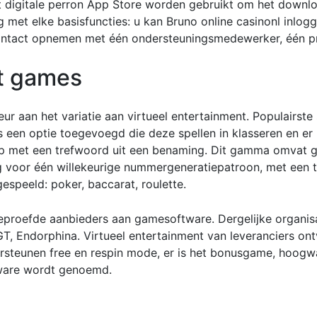
et digitale perron App Store worden gebruikt om het downl
met elke basisfuncties: u kan Bruno online casinonl inlog
 contact opnemen met één ondersteuningsmedewerker, één 
t games
ur aan het variatie aan virtueel entertainment. Populairst
is een optie toegevoegd die deze spellen in klasseren en er
lp met een trefwoord uit een benaming. Dit gamma omvat 
g voor één willekeurige nummergeneratiepatroon, met een 
gespeeld: poker, baccarat, roulette.
proefde aanbieders aan gamesoftware. Dergelijke organisat
T, Endorphina. Virtueel entertainment van leveranciers on
ersteunen free en respin mode, er is het bonusgame, hoog
ftware wordt genoemd.