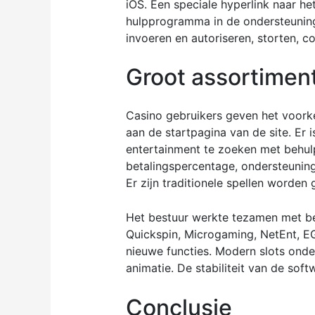
iOS. Een speciale hyperlink naar h
hulpprogramma in de ondersteuning 
invoeren en autoriseren, storten,
Groot assortimen
Casino gebruikers geven het voorke
aan de startpagina van de site. Er 
entertainment te zoeken met behu
betalingspercentage, ondersteunin
Er zijn traditionele spellen worden 
Het bestuur werkte tezamen met be
Quickspin, Microgaming, NetEnt, EG
nieuwe functies. Modern slots ond
animatie. De stabiliteit van de so
Conclusie