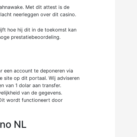
Kahnawake. Met dit attest is de
acht neerleggen over dit casino.
ft hoe hij dit in de toekomst kan
hoge prestatiebeoordeling.
ar een account te deponeren via
 site op dit portaal. Wij adviseren
 van 1 dolar aan transfer.
welijkheid van de gegevens.
it wordt functioneert door
uno NL