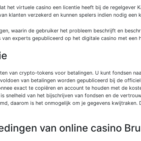
at het virtuele casino een licentie heeft bij de regelgever 
n klanten verzekerd en kunnen spelers indien nodig een kl
en, waarin de gebruiker het probleem beschrijft en beschrij
s van experts gepubliceerd op het digitale casino met een 
ie
ten van crypto-tokens voor betalingen. U kunt fondsen na
oldoen van betalingen worden gepubliceerd bij de officiele
nee exact te copiëren en account te houden met de kosten
is snelheid van het bijschrijven van fondsen en de vertrou
md, daarom is het onmogelijk om je gegevens kwijtraken. D
edingen van online casino Br