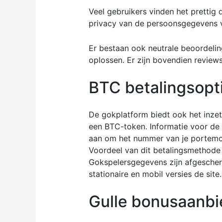
Veel gebruikers vinden het prettig d
privacy van de persoonsgegevens va
Er bestaan ook neutrale beoordeling
oplossen. Er zijn bovendien review
BTC betalingsopt
De gokplatform biedt ook het inzet
een BTC-token. Informatie voor de v
aan om het nummer van je portemon
Voordeel van dit betalingsmethode 
Gokspelersgegevens zijn afgescher
stationaire en mobil versies de site.
Gulle bonusaanbi