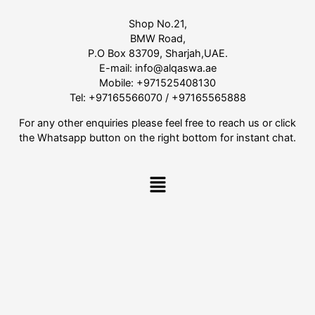
Shop No.21,
BMW Road,
P.O Box 83709, Sharjah,UAE.
E-mail:
info@alqaswa.ae
Mobile:
+971525408130
Tel:
+97165566070
/
+97165565888
For any other enquiries please feel free to reach us or click
the Whatsapp button on the right bottom for instant chat.
Menu