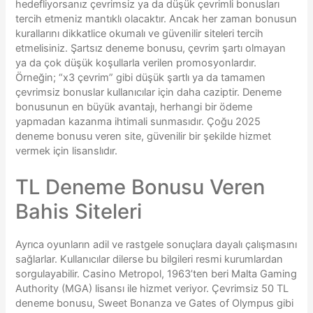
hedefliyorsanız çevrimsiz ya da düşük çevrimli bonusları
tercih etmeniz mantıklı olacaktır. Ancak her zaman bonusun
kurallarını dikkatlice okumalı ve güvenilir siteleri tercih
etmelisiniz. Şartsız deneme bonusu, çevrim şartı olmayan
ya da çok düşük koşullarla verilen promosyonlardır.
Örneğin; “x3 çevrim” gibi düşük şartlı ya da tamamen
çevrimsiz bonuslar kullanıcılar için daha caziptir. Deneme
bonusunun en büyük avantajı, herhangi bir ödeme
yapmadan kazanma ihtimali sunmasıdır. Çoğu 2025
deneme bonusu veren site, güvenilir bir şekilde hizmet
vermek için lisanslıdır.
TL Deneme Bonusu Veren
Bahis Siteleri
Ayrıca oyunların adil ve rastgele sonuçlara dayalı çalışmasını
sağlarlar. Kullanıcılar dilerse bu bilgileri resmi kurumlardan
sorgulayabilir. Casino Metropol, 1963’ten beri Malta Gaming
Authority (MGA) lisansı ile hizmet veriyor. Çevrimsiz 50 TL
deneme bonusu, Sweet Bonanza ve Gates of Olympus gibi