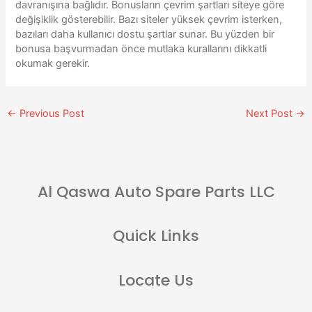
davranışına bağlıdır. Bonusların çevrim şartları siteye göre
değişiklik gösterebilir. Bazı siteler yüksek çevrim isterken,
bazıları daha kullanıcı dostu şartlar sunar. Bu yüzden bir
bonusa başvurmadan önce mutlaka kurallarını dikkatli
okumak gerekir.
←
Previous Post
Next Post
→
Al Qaswa Auto Spare Parts LLC
Quick Links
Locate Us