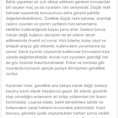
Bahis yaparken en çok dikkat edilmesi gereken konulardan
biri seçilen maç ya da oyunların risk seviyesidir. Düşük riskli
bahisler sayesinde bonusunuzu daha güvenli şekilde
değerlendirebilirsiniz. Özellikle düşük riskli bahisler, avantajlı
casino oyunları ve çevrim şartlarını hızlı tamamlama
taktikleri kullanıldığında başarı şansı artar. Sadece bonus
miktarı değil, kullanıcı deneyimi de bir sitenin tercih
edilmesinde önemli rol oynar. Hızlı ödeme, kolay kayıt ve
anlaşılır arayüz gibi etkenler, kullanıcıların yorumlarına da
yansır. Sanal oyunlar sayesinde kullanıcılar bonuslarını kısa
sürede değerlendirebilir. Ancak hızlı oyunların getirdiği risk
de göz önünde bulundurulmalıdır. Poker ve tombala gibi
oyunlarda bonusun gerçek paraya dönüşmesi genellikle
zordur.
Kazanılan tutar, genellikle ana bakiye olarak değil; sadece
kazanç kısmı olarak hesabınıza geçer. Bir sitenin güvenilir
olup olmadığını anlamanın en kolay yollarından biri lisans
kontrolüdür. Lisanslı siteler, belirli denetimlere tabidir ve
kullanıcıların yasal haklarını korumakla yükümlüdür. Kayıt
bonusu, genelde üyelik oluşturduktan hemen sonra verilen