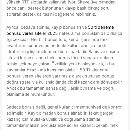
yüksek RTP slotlarda kullanılabiliyor. Siteye üye olmadan
önce canlı destek butonuna tıklayıp basit birkaç soru
sorarak destek kalitesini değerlendirebilirsiniz.
Ayrıca; bedava spinler, kayıp bonusları ve
50 tl deneme
bonusu veren siteler 2025
nefes alma bonusları da oldukça
ilgi çekicidir. Her bir bonus türü, kendi içerisinde farklı
avantajlar sunar ve bu nedenle kullanıcılar için farklı
stratejiler geliştirmek mümkün olmaktadır. Bahis ve casino
siteleri kullanıcılarına farklı bonus türleri sunarak onların
ilgisini çekmeye çalışır. Özellikle yeni başlayanlar için bu
kavramlar biraz kafa karıştırıcı olabilir. 50 TL deneme
bonusu veren sitelerde yatırımsız olarak sunulan bonus
doğru stratejiyle kullanıldığında ciddi kazançlara dönüşebilir.
Ancak bu tamamen şansa değil, akıllı oynama ve doğru
planlama ile mümkündür.
Sadece bonus değil, genel kullanıcı memnuniyeti de kontrol
edilmelidir. Kayıt olmadan bonus alınabilir; fakat gerçek
kazanç için mutlaka üyelik ve doğrulama adımları
tamamlanmalıdır. Bonusla elde edilen kazancı çekebilmek