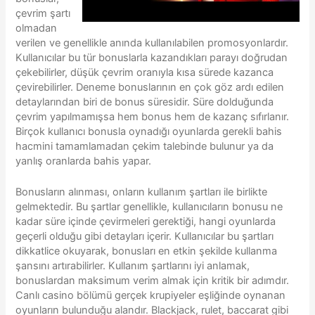
çevrim şartı
olmadan
verilen ve genellikle anında kullanılabilen promosyonlardır.
Kullanıcılar bu tür bonuslarla kazandıkları parayı doğrudan
çekebilirler, düşük çevrim oranıyla kısa sürede kazanca
çevirebilirler. Deneme bonuslarının en çok göz ardı edilen
detaylarından biri de bonus süresidir. Süre dolduğunda
çevrim yapılmamışsa hem bonus hem de kazanç sıfırlanır.
Birçok kullanıcı bonusla oynadığı oyunlarda gerekli bahis
hacmini tamamlamadan çekim talebinde bulunur ya da
yanlış oranlarda bahis yapar.
Bonusların alınması, onların kullanım şartları ile birlikte
gelmektedir. Bu şartlar genellikle, kullanıcıların bonusu ne
kadar süre içinde çevirmeleri gerektiği, hangi oyunlarda
geçerli olduğu gibi detayları içerir. Kullanıcılar bu şartları
dikkatlice okuyarak, bonusları en etkin şekilde kullanma
şansını artırabilirler. Kullanım şartlarını iyi anlamak,
bonuslardan maksimum verim almak için kritik bir adımdır.
Canlı casino bölümü gerçek krupiyeler eşliğinde oynanan
oyunların bulunduğu alandır. Blackjack, rulet, baccarat gibi